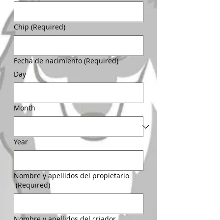
Chip
(Required)
Fecha de nacimiento
(Required)
Day
Month
Year
Nombre y apellidos del propietario
(Required)
Nombre y apellidos del criador