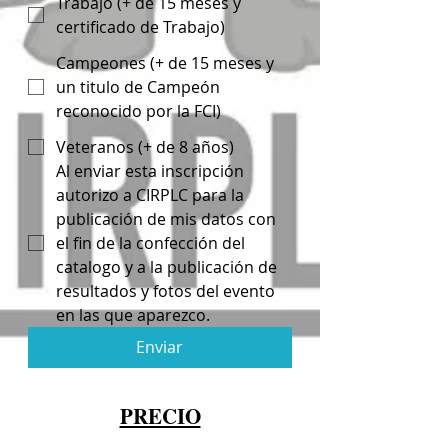
Trabajo (+ de 15 meses y
certificado de Trabajo)
Campeones (+ de 15 meses y
un titulo de Campeón
reconocido por la FCI)
Veteranos (+ de 8 años)
Al enviar esta inscripción 
autorizo a CIRPLC para la 
publicación de mis datos con 
el fin de la confección del 
catalogo y a la publicación de 
resultados y fotos del evento 
en las que aparezco.
Enviar
PRECIO