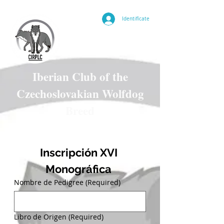
Identifícate
Iberian Club of the
Czechoslovakian Wolfdog
Breed
Inscripción XVI 
Monográfica 
Nombre de Pedigree
(Required)
Libro de Origen
(Required)