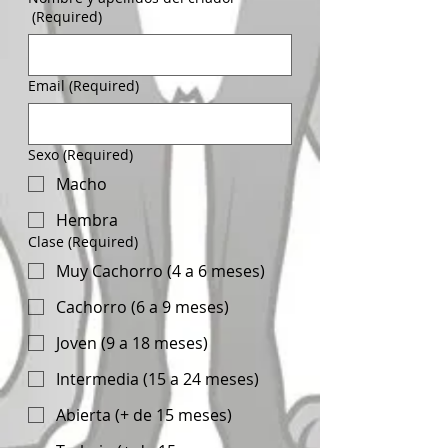
(Required)
Email
(Required)
Sexo
(Required)
Macho
Hembra
Clase
(Required)
Muy Cachorro (4 a 6 meses)
Cachorro (6 a 9 meses)
Joven (9 a 18 meses)
Intermedia (15 a 24 meses)
Abierta (+ de 15 meses)